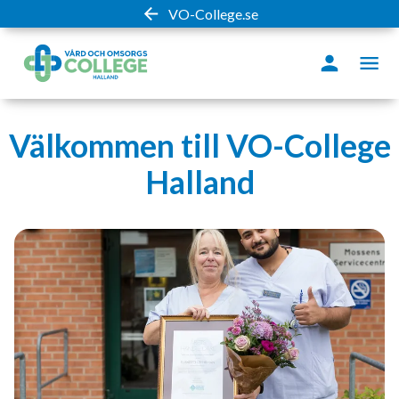
VO-College.se
Välkommen till VO-College
Halland