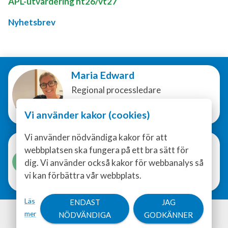
APL-utvärdering ht26/vt27
Nyhetsbrev
Maria Edward
Regional processledare
E-POST
Vi använder kakor (cookies)
Vi använder nödvändiga kakor för att
Ingemo Arnesdotter
webbplatsen ska fungera på ett bra sätt för
Ordförande
dig. Vi använder också kakor för webbanalys så
E-POST
vi kan förbättra vår webbplats.
Läs
ENDAST
JAG
mer
NÖDVÄNDIGA
GODKÄNNER
©
2026
Föreningen Vård- och omsorgscollege